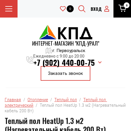
0
ВХОД
0
ИНТЕРНЕТ-МАГАЗИН "КПД-УРАЛ"
г. Первоуральск
Ежедневно с 9:00 до 20:00
+7 (902) 440-00-75
Заказать звонок
Главная
  /  
Отопление
  /  
Теплый пол
  /  
Теплый пол 
электрический
  /  Теплый пол HeatUp 1.3 м2 (Нагревательный 
кабель 200 Вт)
Теплый пол HeatUp 1.3 м2
(Нагревательный кабель 200 Вт)