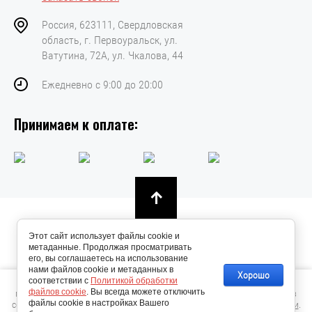
Россия, 623111, Свердловская
область, г. Первоуральск, ул.
Ватутина, 72А, ул. Чкалова, 44
Ежедневно с 9:00 до 20:00
Принимаем к оплате:
© 2023 “KPD-URAL” ИП Петухов Илья Владимирович ОГРН:
Этот сайт использует файлы cookie и
308662531100040 ИНН: 662501876407
метаданные. Продолжая просматривать
Политика конфиденциальности
его, вы соглашаетесь на использование
нами файлов cookie и метаданных в
Хорошо
соответствии с
Политикой обработки
Этот сайт использует файлы cookie и метаданные. Продолжая
файлов cookie
. Вы всегда можете отключить
просматривать его, вы соглашаетесь на использование нами файлов
файлы cookie в настройках Вашего
cookie и метаданных в соответствии с
Политикой конфиденциальности
.