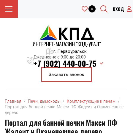
ВХОД
0
ИНТЕРНЕТ-МАГАЗИН "КПД-УРАЛ"
г. Первоуральск
Ежедневно с 9:00 до 20:00
+7 (902) 440-00-75
Заказать звонок
Главная
  /  
Печи, дымоходы
  /  
Комплектующие к печам
  /  
Портал для банной печки Макси ПФ Жадеит и Окаменевшее 
дерево
Портал для банной печки Макси ПФ
Жадеит и Окаменевшее дерево