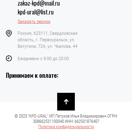
zakaz-kpd@mail.ru
kpd-ural@list.ru
Заказать звонок
Россия, 623111, Свердловская
область, г. Первоуральск, ул.
Ватутина, 72А, ул. Чкалова, 44
Ежедневно с 9:00 до 20:00
Принимаем к оплате:
© 2023 “KPD-URAL” ИП Петухов Илья Владимирович ОГРН:
308662531100040 ИНН: 662501876407
Политика конфиденциальности