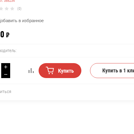
л:
388234
(0)
обавить в избранное
50
₽
водитель:
+
Купить в 1 кл
Купить
−
иться