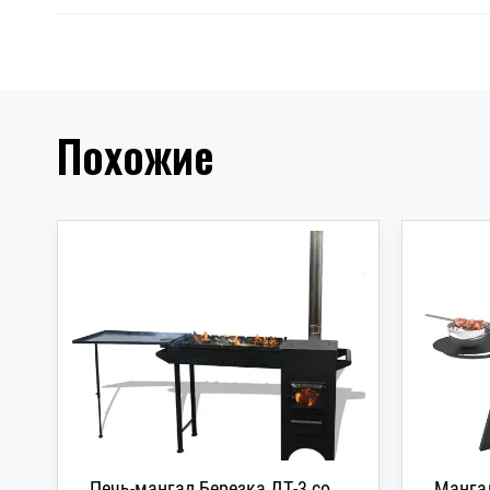
Похожие
Печь-мангал Березка ДТ-3 со
Мангал