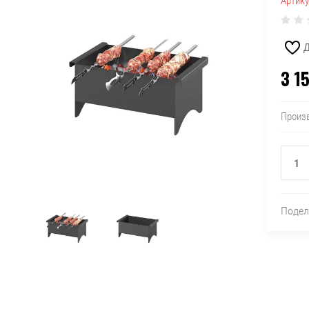
Артику
Д
3 1
Произ
Подел