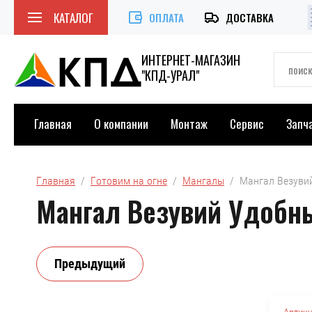
КАТАЛОГ
ОПЛАТА
ДОСТАВКА
ИНТЕРНЕТ-МАГАЗИН
"КПД-УРАЛ"
Главная
О компании
Монтаж
Сервис
Запч
Главная
  /  
Готовим на огне
  /  
Мангалы
  /  Мангал Везув
Мангал Везувий Удобн
Предыдущий