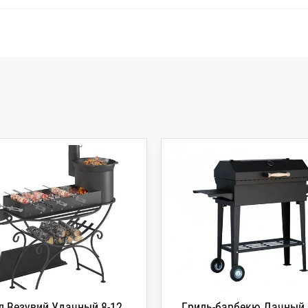
 Везувий Удачный 8-12
Гриль-барбекю Дачный