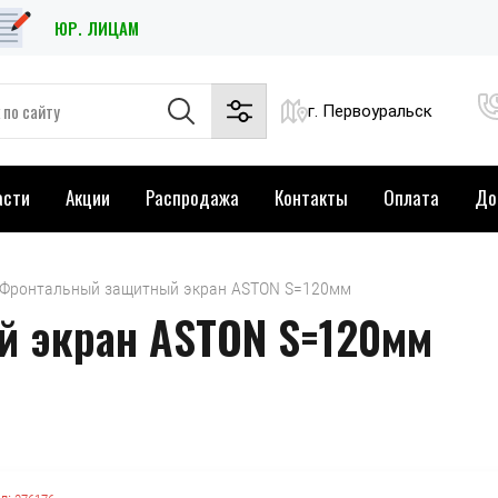
ЮР. ЛИЦАМ
г. Первоуральск
асти
Акции
Распродажа
Контакты
Оплата
До
  Фронтальный защитный экран ASTON S=120мм
 экран ASTON S=120мм