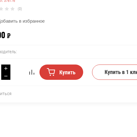
л:
376176
(0)
обавить в избранное
90
₽
водитель:
+
Купить в 1 кл
Купить
−
иться