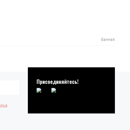
банная
Присоединяйтесь!
ачу и