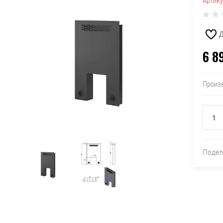
Артику
Д
6 8
Произ
Подел